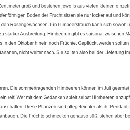
entimeter groß und bestehen jeweils aus vielen kleinen einzeln
nförmigen Boden der Frucht sitzen sie nur locker auf und könn
 den Rosengewächsen. Ein Himbeerstrauch kann sich sowohl ü
zu starker Ausbreitung. Himbeeren gibt es saisonal zwischen M
s in den Oktober hinein noch Früchte. Gepflückt werden sollten 
ananen, nicht weiter nach. Sie sollten also bei der Lieferung i
eeren. Die sommertragenden Himbeeren können im Juli geernte
in reif. Wer mit dem Gedanken spielt selbst Himbeeren anzupfla
anschaffen. Diese Pflanzen sind pflegeleichter als ihr Pendant
anbauen. Die Früchte schmecken genauso süß, stehen aber bei 