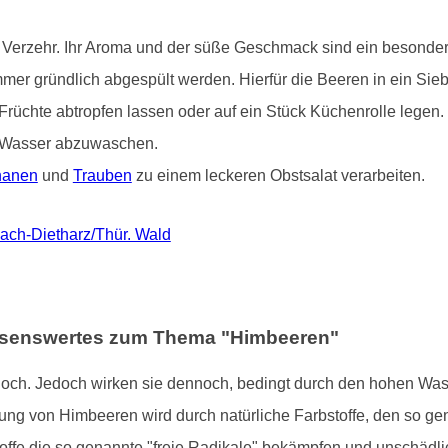
Verzehr. Ihr Aroma und der süße Geschmack sind ein besonderer
immer gründlich abgespült werden. Hierfür die Beeren in ein Si
Früchte abtropfen lassen oder auf ein Stück Küchenrolle legen
em Wasser abzuwaschen.
nanen
und
Trauben
zu einem leckeren Obstsalat verarbeiten.
ach-Dietharz/Thür. Wald
issenswertes zum Thema "Himbeeren"
hoch. Jedoch wirken sie dennoch, bedingt durch den hohen Was
bung von Himbeeren wird durch natürliche Farbstoffe, den so ge
toffe die so genannte "freie Radikale" bekämpfen und unschäd