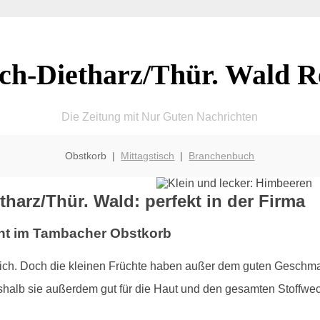
h-Dietharz/Thür. Wald R
Die Zeitung mit Nur Guten Nachrichten
Obstkorb |
Mittagstisch
|
Branchenbuch
harz/Thür. Wald: perfekt in der Firma
ht im Tambacher Obstkorb
tlich. Doch die kleinen Früchte haben außer dem guten Geschmac
alb sie außerdem gut für die Haut und den gesamten Stoffwec