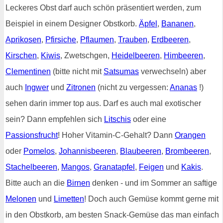
Leckeres Obst darf auch schön präsentiert werden, zum
Beispiel in einem Designer Obstkorb.
Äpfel
,
Bananen
,
Aprikosen
,
Pfirsiche
,
Pflaumen
,
Trauben
,
Erdbeeren
,
Kirschen
,
Kiwis
, Zwetschgen,
Heidelbeeren
,
Himbeeren
,
Clementinen
(bitte nicht mit
Satsumas
verwechseln) aber
auch
Ingwer
und
Zitronen
(nicht zu vergessen:
Ananas
!)
sehen darin immer top aus. Darf es auch mal exotischer
sein? Dann empfehlen sich
Litschis
oder eine
Passionsfrucht
! Hoher Vitamin-C-Gehalt? Dann
Orangen
oder
Pomelos
,
Johannisbeeren
,
Blaubeeren
,
Brombeeren
,
Stachelbeeren
,
Mangos
,
Granatapfel
,
Feigen
und
Kakis
.
Bitte auch an die
Birnen
denken - und im Sommer an saftige
Melonen
und
Limetten
! Doch auch Gemüse kommt gerne mit
in den Obstkorb, am besten Snack-Gemüse das man einfach