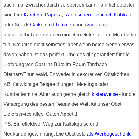
auch 'mal zwischendurch verspeisen kann - am beliebtesten
sind hier
Karotten
,
Paprika
,
Radieschen
,
Fenchel
,
Kohlrabi
oder Snack-
Gurken
mit
Tomaten
und
Avocados
.
Immer mehr Unternehmen möchten Gutes für ihre Mitarbeiter
tun. Natürlich nicht selbstlos, aber wenn beide Seiten etwas
davon haben ist das perfekt. Und das gilt garantiert für die
Lieferung von Obst ins Büro im Raum Tambach-
Dietharz/Thür. Wald. Entweder in dekorativen Obstkörben,
z.B. für wichtige Besprechungen, Meetings oder
Kundentermine. Aber auch gerne gleich
kistenweise
- für die
Versorgung des besten Teams der Welt tut unser Obst
Lieferservice alles! Guten Appetit!
P.S. Ein effektiver Weg zur Kaltakquise und
Neukundengewinnung: Die Obstkiste
als Werbegeschenk